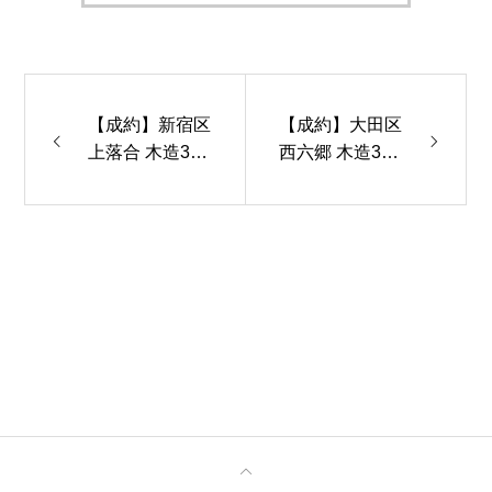
【成約】新宿区
【成約】大田区
上落合 木造3階
西六郷 木造3階
建 3LDK 耐震
建 3LDK＋ビル
等級3・断熱性
トイン車庫 耐
能等級5・一時
震等級3・断熱
エネルギー等級
性能等級5・一
6住宅
時エネルギー等
級6住宅