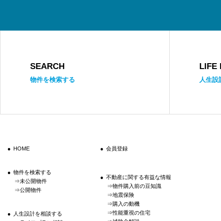
SEARCH
LIFE
物件を検索する
人生設
HOME
会員登録
物件を検索する
不動産に関する有益な情報
未公開物件
物件購入前の豆知識
公開物件
地震保険
購入の動機
性能重視の住宅
人生設計を相談する