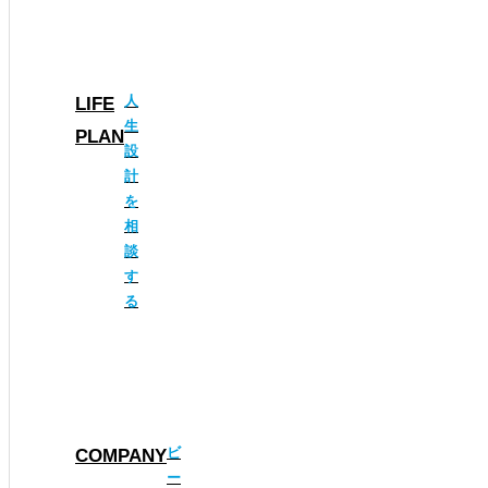
人
LIFE
生
PLAN
設
計
を
相
談
す
る
ビ
COMPANY
ー