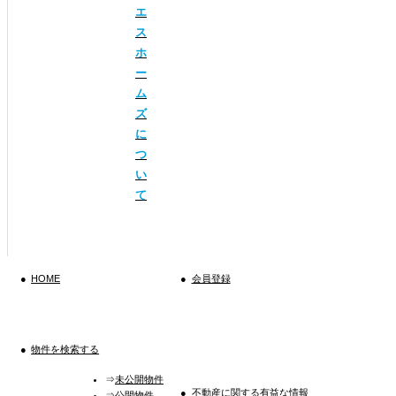
エ
ス
ホ
ー
ム
ズ
に
つ
い
て
HOME
会員登録
物件を検索する
未公開物件
不動産に関する有益な情報
公開物件