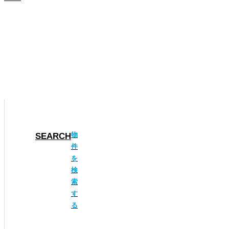
物件検索
弊社では市場に出回る前の「未公開物件」を取り扱っております。
会員登録
未公開物件の情報は会員限定です。 ご登録はこちらから。
物
SEARCH
件
を
検
索
す
る