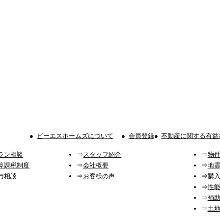
ビーエスホームズについて
会員登録
不動産に関する有益
ラン相談
スタッフ紹介
物
算課税制度
会社概要
地
与相談
お客様の声
購
性
補
土