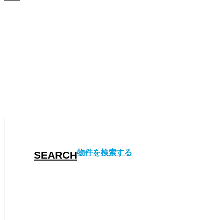
物件検索
弊社では市場に出回る前の「未公開物件」を取り扱っており
会員登録
未公開物件の情報は会員限定です。 ご登録はこちらから。
物件を検索する
SEARCH