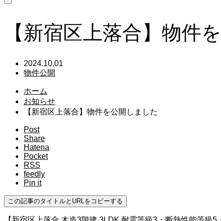
【新宿区上落合】物件
2024.10.01
物件公開
ホーム
お知らせ
【新宿区上落合】物件を公開しました
Post
Share
Hatena
Pocket
RSS
feedly
Pin it
この記事のタイトルとURLをコピーする
【新宿区上落合 木造3階建 3LDK 耐震等級3・断熱性能等級5